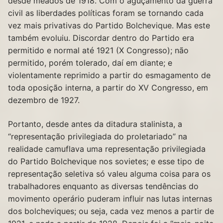
desde meados de 1918. Com o aguçamento da guerra
civil as liberdades políticas foram se tornando cada
vez mais privativas do Partido Bolchevique. Mas este
também evoluiu. Discordar dentro do Partido era
permitido e normal até 1921 (X Congresso); não
permitido, porém tolerado, daí em diante; e
violentamente reprimido a partir do esmagamento de
toda oposição interna, a partir do XV Congresso, em
dezembro de 1927.
Portanto, desde antes da ditadura stalinista, a
“representação privilegiada do proletariado” na
realidade camuflava uma representação privilegiada
do Partido Bolchevique nos sovietes; e esse tipo de
representação seletiva só valeu alguma coisa para os
trabalhadores enquanto as diversas tendências do
movimento operário puderam influir nas lutas internas
dos bolcheviques; ou seja, cada vez menos a partir de