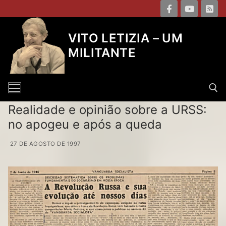
Pular
para
o
VITO LETIZIA – UM
conteúdo
MILITANTE
Realidade e opinião sobre a URSS:
no apogeu e após a queda
Pesquisar por:
27 DE AGOSTO DE 1997