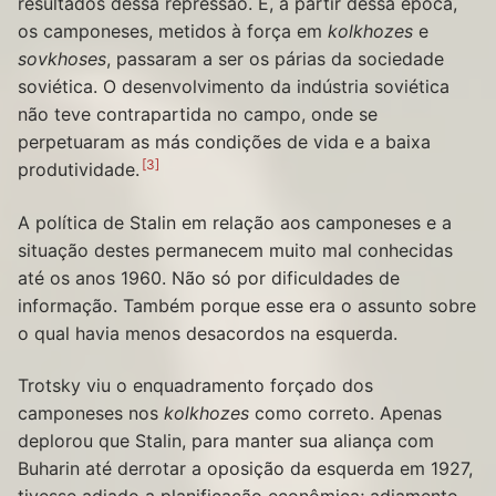
resultados dessa repressão. E, a partir dessa época,
os camponeses, metidos à força em
kolkhozes
e
sovkhoses
, passaram a ser os párias da sociedade
soviética. O desenvolvimento da indústria soviética
não teve contrapartida no campo, onde se
perpetuaram as más condições de vida e a baixa
3
produtividade.
A política de Stalin em relação aos camponeses e a
situação destes permanecem muito mal conhecidas
até os anos 1960. Não só por dificuldades de
informação. Também porque esse era o assunto sobre
o qual havia menos desacordos na esquerda.
Trotsky viu o enquadramento forçado dos
camponeses nos
kolkhozes
como correto. Apenas
deplorou que Stalin, para manter sua aliança com
Buharin até derrotar a oposição da esquerda em 1927,