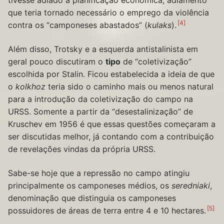
tivesse adiado a planificação econômica; adiamento
que teria tornado necessário o emprego da violência
4
contra os “camponeses abastados” (
kulaks
).
Além disso, Trotsky e a esquerda antistalinista em
geral pouco discutiram o
tipo
de “coletivização”
escolhida por Stalin. Ficou estabelecida a ideia de que
o
kolkhoz
teria sido o caminho mais ou menos natural
para a introdução da coletivização do campo na
URSS. Somente a partir da “desestalinização” de
Kruschev em 1956 é que essas questões começaram a
ser discutidas melhor, já contando com a contribuição
de revelações vindas da própria URSS.
Sabe-se hoje que a repressão no campo atingiu
principalmente os camponeses médios, os
seredniaki
,
denominação que distinguia os camponeses
5
possuidores de áreas de terra entre 4 e 10 hectares.