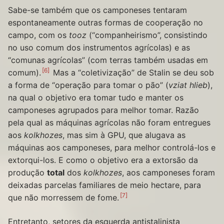
Sabe-se também que os camponeses tentaram
espontaneamente outras formas de cooperação no
campo, com os
tooz
(“companheirismo”, consistindo
no uso comum dos instrumentos agrícolas) e as
“comunas agrícolas” (com terras também usadas em
6
comum).
Mas a “coletivização” de Stalin se deu sob
a forma de “operação para tomar o pão” (
vziat hlieb
),
na qual o objetivo era tomar tudo e manter os
camponeses agrupados para melhor tomar. Razão
pela qual as máquinas agrícolas não foram entregues
aos
kolkhozes
, mas sim à GPU, que alugava as
máquinas aos camponeses, para melhor controlá-los e
extorqui-los. E como o objetivo era a extorsão da
produção
total
dos
kolkhozes
, aos camponeses foram
deixadas parcelas familiares de meio hectare, para
7
que não morressem de fome.
Entretanto, setores da esquerda antistalinista