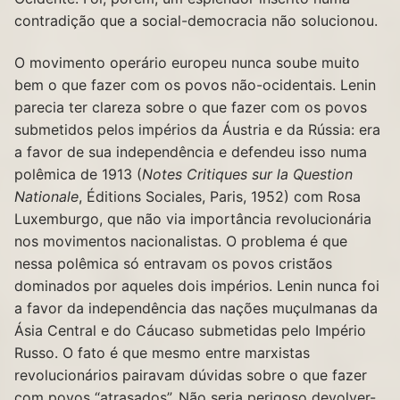
contradição que a social-democracia não solucionou.
O movimento operário europeu nunca soube muito
bem o que fazer com os povos não-ocidentais. Lenin
parecia ter clareza sobre o que fazer com os povos
submetidos pelos impérios da Áustria e da Rússia: era
a favor de sua independência e defendeu isso numa
polêmica de 1913 (
Notes Critiques sur la Question
Nationale
, Éditions Sociales, Paris, 1952) com Rosa
Luxemburgo, que não via importância revolucionária
nos movimentos nacionalistas. O problema é que
nessa polêmica só entravam os povos cristãos
dominados por aqueles dois impérios. Lenin nunca foi
a favor da independência das nações muçulmanas da
Ásia Central e do Cáucaso submetidas pelo Império
Russo. O fato é que mesmo entre marxistas
revolucionários pairavam dúvidas sobre o que fazer
com povos “atrasados”. Não seria perigoso devolver-