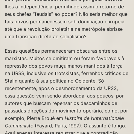
lhes a independência, permitindo assim o retorno de
seus chefes “feudais” ao poder? Não seria melhor que
tais povos permanecessem sob dominação europeia
até que a revolução proletária na metrópole abrisse
uma transição direta ao socialismo?
Essas questões permaneceram obscuras entre os
marxistas. Muitos se omitiram ou foram favoráveis à
repressão dos povos muçulmanos mantidos à força
na URSS, inclusive os trotskistas, ferrenhos críticos de
Stalin quanto à sua política
no Ocidente
. Só
recentemente, após o desmoronamento da URSS,
essa questão vem sendo abordada, aos poucos, por
autores que buscam repensar os descaminhos de
passadas direções do movimento operário, como, por
exemplo, Pierre Broué em
Histoire de l’Internationale
Communiste
(Fayard, Paris, 1997). O assunto é longo.
Aqui apenas interessa registrar que a contradição