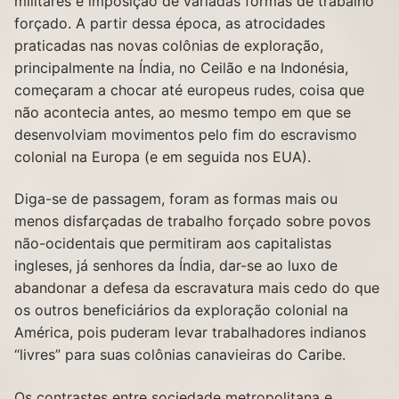
militares e imposição de variadas formas de trabalho
forçado. A partir dessa época, as atrocidades
praticadas nas novas colônias de exploração,
principalmente na Índia, no Ceilão e na Indonésia,
começaram a chocar até europeus rudes, coisa que
não acontecia antes, ao mesmo tempo em que se
desenvolviam movimentos pelo fim do escravismo
colonial na Europa (e em seguida nos EUA).
Diga-se de passagem, foram as formas mais ou
menos disfarçadas de trabalho forçado sobre povos
não-ocidentais que permitiram aos capitalistas
ingleses, já senhores da Índia, dar-se ao luxo de
abandonar a defesa da escravatura mais cedo do que
os outros beneficiários da exploração colonial na
América, pois puderam levar trabalhadores indianos
“livres” para suas colônias canavieiras do Caribe.
Os contrastes entre sociedade metropolitana e