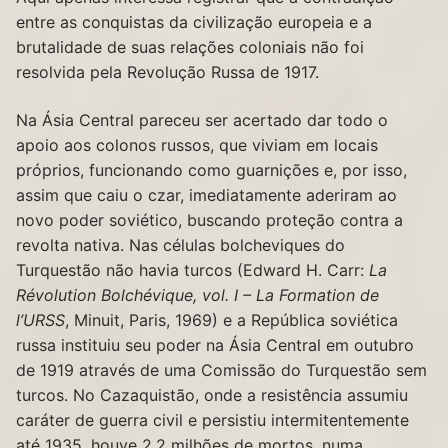
entre as conquistas da civilização europeia e a
brutalidade de suas relações coloniais não foi
resolvida pela Revolução Russa de 1917.
Na Ásia Central pareceu ser acertado dar todo o
apoio aos colonos russos, que viviam em locais
próprios, funcionando como guarnições e, por isso,
assim que caiu o czar, imediatamente aderiram ao
novo poder soviético, buscando proteção contra a
revolta nativa. Nas células bolcheviques do
Turquestão não havia turcos (Edward H. Carr:
La
Révolution Bolchévique, vol. I – La Formation de
l’URSS
, Minuit, Paris, 1969) e a República soviética
russa instituiu seu poder na Ásia Central em outubro
de 1919 através de uma Comissão do Turquestão sem
turcos. No Cazaquistão, onde a resistência assumiu
caráter de guerra civil e persistiu intermitentemente
até 1935, houve 2,2 milhões de mortos, numa