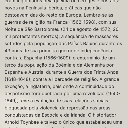
eram legitimados pela queima de hereges e cristãos-
novos na Península Ibérica, práticas que não
destoavam das do resto da Europa. Lembre-se as
guerras de religião na França (1562-1598), com sua
Noite de São Bartolomeu (24 de agosto de 1572, 20
mil protestantes mortos); a sequência de massacres
sofridos pela população dos Países Baixos durante os
43 anos de sua primeira guerra de independência
contra a Espanha (1566-1609); o extermínio de um
terço da população da Boêmia e da Alemanha por
Espanha e Áustria, durante a Guerra dos Trinta Anos
(1618-1648), contra a liberdade de religião. A grande
exceção, a Inglaterra, país onde a continuidade do
despotismo fora quebrada por uma revolução (1640-
1649), teve a evolução de suas relações sociais
bloqueada pela violência da repressão nas áreas
conquistadas da Escócia e da Irlanda. O historiador
Arnold Toynbee é talvez o único que estabeleceu uma