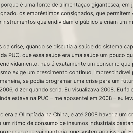
porque é uma fonte de alimentação gigantesca, em jur
signado, os empréstimos consignados, que permitem o
e instrumentos que endividam o público e criam um
 da crise, quando se discutia a saúde do sistema capi
i da PUC, que essa saúde era uma saúde um pouco qu
endividamento, não é exatamente um consumo que p
ismo exige um crescimento contínuo, imprescindível p
a maneira, se podia programar uma crise para um futu
006, dizer quando seria. Eu visualizava 2008. Eu fale
ainda estava na PUC – me aposentei em 2008 – eu lev
to era a Olimpíada na China, e até 2008 haveria um c
 um ritmo de consumo de insumos industriais bastant
rodução que vai manteria, que sustentaria isso aí.