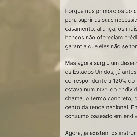
Porque nos primórdios do c
para suprir as suas necessi
casamento, aliança, os ma
bancos não ofereciam crédit
garantia que eles não se to
Mas agora surgiu um desenv
os Estados Unidos, já ante
correspondente a 120% do P
estava num nível do endivi
chama, o termo concreto, o
cento da renda nacional. E
consumo baseado em endivi
Agora, já existem os instru