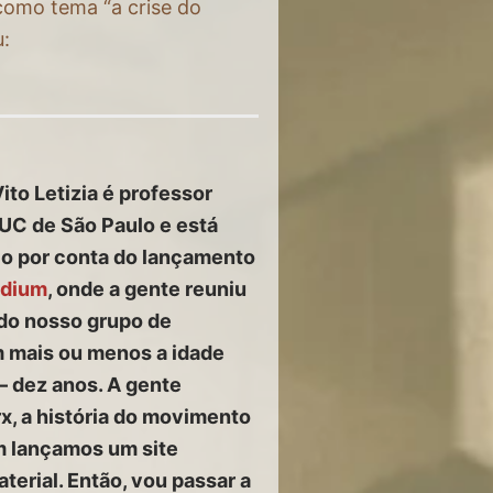
como tema “a crise do
u:
ito Letizia é professor
UC de São Paulo e está
lo por conta do lançamento
udium
, onde a gente reuniu
 do nosso grupo de
m mais ou menos a idade
– dez anos. A gente
x, a história do movimento
m lançamos um site
terial. Então, vou passar a