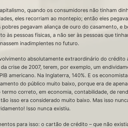
apitalismo, quando os consumidores não tinham dinh
dades, eles recorriam ao montepio; então eles pegav
is pobres pegavam aliança de ouro do casamento, e 
o às pessoas físicas, a não ser às pessoas que tinh
rnassem inadimplentes no futuro.
olvimento absolutamente extraordinário do crédito 
s da crise de 2007, terem, por exemplo, um endividam
IB americano. Na Inglaterra, 140%. E os economistas
damento do público muito baixo, porque era de apen
 termo correto, em economia, contabilidade, de rend
ntão isso era considerado muito baixo. Mas isso nunc
damento! Isso nunca existiu.
mentos para isso: o cartão de crédito – que não exist