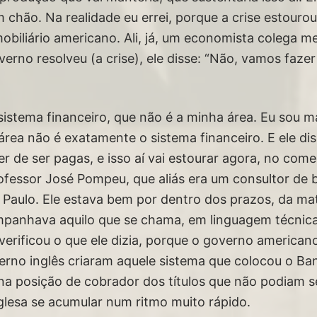
m chão. Na realidade eu errei, porque a crise estouro
imobiliário americano. Ali, já, um economista coleg
erno resolveu (a crise), ele disse: “Não, vamos fazer
sistema financeiro, que não é a minha área. Eu sou m
área não é exatamente o sistema financeiro. E ele di
er de ser pagas, e isso aí vai estourar agora, no c
rofessor José Pompeu, que aliás era um consultor de
 Paulo. Ele estava bem por dentro dos prazos, da mat
ompanhava aquilo que se chama, em linguagem técnica
e verificou o que ele dizia, porque o governo america
no inglês criaram aquele sistema que colocou o Banc
 na posição de cobrador dos títulos que não podiam s
inglesa se acumular num ritmo muito rápido.