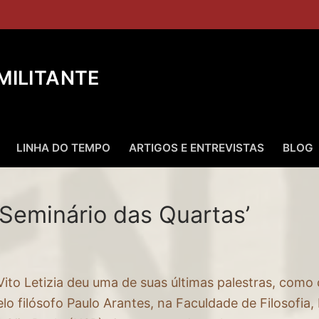
 MILITANTE
LINHA DO TEMPO
ARTIGOS E ENTREVISTAS
BLOG
 ‘Seminário das Quartas’
Vito Letizia deu uma de suas últimas palestras, como
lo filósofo Paulo Arantes, na Faculdade de Filosofia