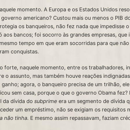
aquele momento. A Europa e os Estados Unidos reso
o governo americano? Custou mais ou menos o PIB do
tegia os banqueiros, não fez nada que impedisse o
 só aos bancos; foi socorro às grandes empresas, que 
 mesmo tempo em que eram socorridas para que não f
aram conquistas.
o forte, naquele momento, entre os trabalhadores, in
bre o assunto, mas também houve reações indignadas
 ganho; agora, o banqueiro precisa de um trilhão, e
 ficou sem casa, porque o que o governo Obama fez? 
l da dívida do
subprime
era um segmento de dívida q
eder um empréstimo, não se exigiam os requisitos 
a não tinha.
E mesmo assim repassavam, faziam crédi