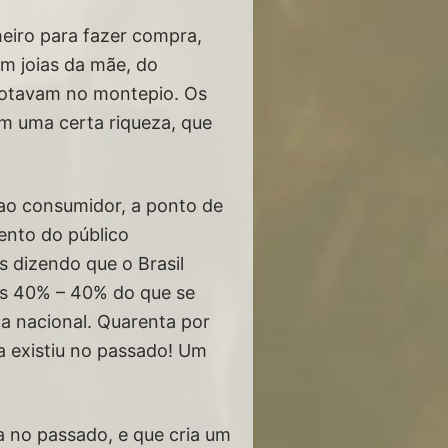
eiro para fazer compra,
am joias da mãe, do
botavam no montepio. Os
am uma certa riqueza, que
ao consumidor, a ponto de
ento do público
 dizendo que o Brasil
as 40% – 40% do que se
a nacional. Quarenta por
a existiu no passado! Um
ia no passado, e que cria um