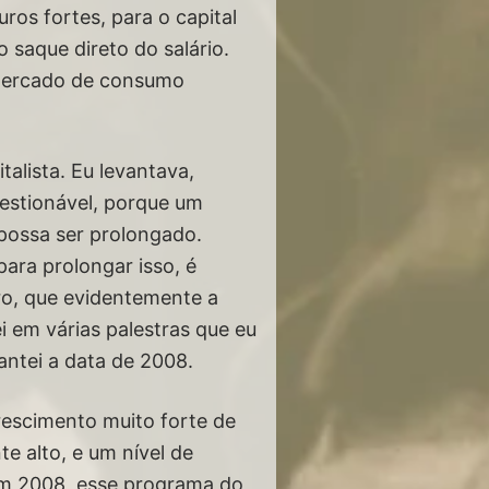
os fortes, para o capital
 saque direto do salário.
 mercado de consumo
talista. Eu levantava,
estionável, porque um
ossa ser prolongado.
ara prolongar isso, é
ro, que evidentemente a
i em várias palestras que eu
antei a data de 2008.
rescimento muito forte de
e alto, e um nível de
 Em 2008, esse programa do