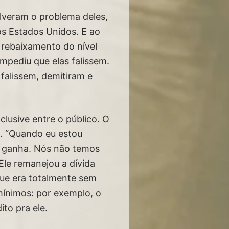
lveram o problema deles,
s Estados Unidos. E ao
 rebaixamento do nível
impediu que elas falissem.
alissem, demitiram e
clusive entre o público. O
. “Quando eu estou
le ganha. Nós não temos
Ele remanejou a dívida
ue era totalmente sem
mínimos: por exemplo, o
to pra ele.