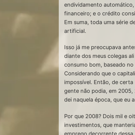
endividamento automático, 
financeiro; e o crédito con
Em suma, toda uma série d
artificial.
Isso já me preocupava antes
diante dos meus colegas al
consumo bom, baseado no 
Considerando que o capital
impossível. Então, de cert
gente não podia, em 2005, 2
dei naquela época, que eu 
Por que 2008? Dois mil e oi
investimentos, que manteria
emprego decorrente dessa p