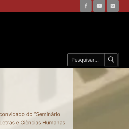
Pesquisar
por:
 convidado do “Seminário
, Letras e Ciências Humanas