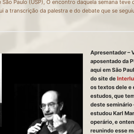
 São Paulo (USP), O encontro daquela semana teve 
ui a transcrição da palestra e do debate que se segui
Apresentador – V
aposentado da P
aqui em São Pau
do site de
Interl
os textos dele e
estudos, que te
deste seminário 
estudou Karl Mar
operário, e onte
reunindo esse ma