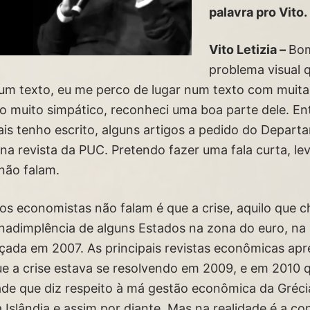
palavra pro Vito.
Vito Letizia –
Bom
problema visual 
 um texto, eu me perco de lugar num texto com muita 
ho muito simpático, reconheci uma boa parte dele. En
ais tenho escrito, alguns artigos a pedido do Depar
na revista da PUC. Pretendo fazer uma fala curta, le
não falam.
e os economistas não falam é que a crise, aquilo qu
inadimplência de alguns Estados na zona do euro, na
çada em 2007. As principais revistas econômicas a
ue a crise estava se resolvendo em 2009, e em 2010 
de que diz respeito à má gestão econômica da Grécia
 Islândia e assim por diante. Mas na realidade é a c