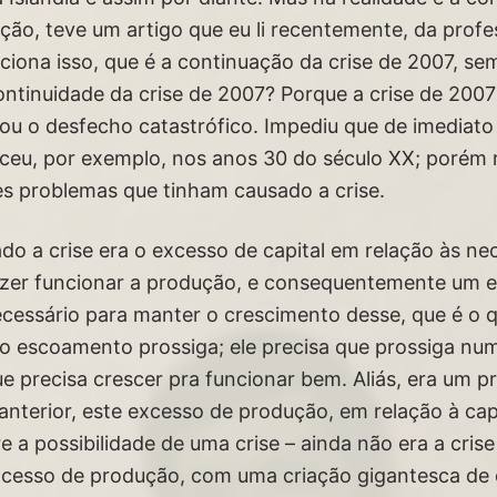
eção, teve um artigo que eu li recentemente, da pro
ona isso, que é a continuação da crise de 2007, sem
ontinuidade da crise de 2007? Porque a crise de 2007
ou o desfecho catastrófico. Impediu que de imediat
ceu, por exemplo, nos anos 30 do século XX; porém 
s problemas que tinham causado a crise.
o a crise era o excesso de capital em relação às ne
fazer funcionar a produção, e consequentemente um
ssário para manter o crescimento desse, que é o qu
 o escoamento prossiga; ele precisa que prossiga nu
e precisa crescer pra funcionar bem. Aliás, era um p
anterior, este excesso de produção, em relação à c
 a possibilidade de uma crise – ainda não era a cris
xcesso de produção, com uma criação gigantesca de 