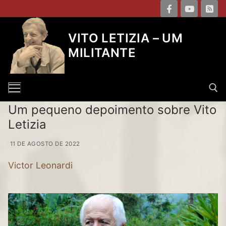
Pular
para
o
VITO LETIZIA – UM
conteúdo
MILITANTE
Um pequeno depoimento sobre Vito
Letizia
Pesquisar por:
11 DE AGOSTO DE 2022
Victor Leonardi