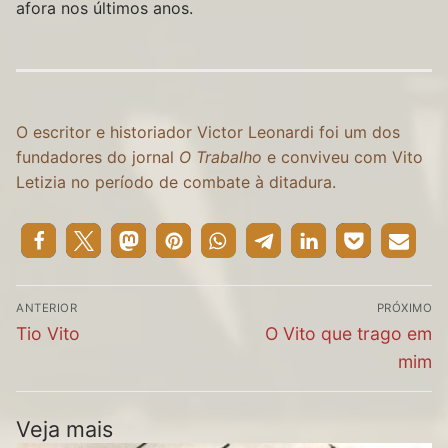
afora nos últimos anos.
O escritor e historiador Victor Leonardi foi um dos
fundadores do jornal
O Trabalho
e conviveu com Vito
Letizia no período de combate à ditadura.
Navegação
ANTERIOR
PRÓXIMO
de
Post
Próximo
Tio Vito
O Vito que trago em
Post
anterior:
post:
mim
Veja mais