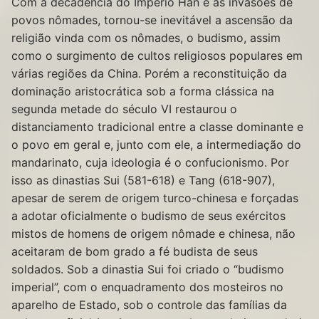
Com a decadência do Império Han e as invasões de
povos nômades, tornou-se inevitável a ascensão da
religião vinda com os nômades, o budismo, assim
como o surgimento de cultos religiosos populares em
várias regiões da China. Porém a reconstituição da
dominação aristocrática sob a forma clássica na
segunda metade do século VI restaurou o
distanciamento tradicional entre a classe dominante e
o povo em geral e, junto com ele, a intermediação do
mandarinato, cuja ideologia é o confucionismo. Por
isso as dinastias Sui (581-618) e Tang (618-907),
apesar de serem de origem turco-chinesa e forçadas
a adotar oficialmente o budismo de seus exércitos
mistos de homens de origem nômade e chinesa, não
aceitaram de bom grado a fé budista de seus
soldados. Sob a dinastia Sui foi criado o “budismo
imperial”, com o enquadramento dos mosteiros no
aparelho de Estado, sob o controle das famílias da