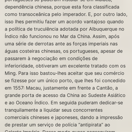
dependência chinesa, porque esta fora classificada
como transoceânica pelo imperador. E, por outro lado,
isso lhes permitiu fazer um acordo vantajoso quando
a política de truculência adotada por Albuquerque no
Índico não funcionou no Mar da China. Assim, após
uma série de derrotas ante as forças imperiais nas
águas costeiras chinesas, os portugueses, apesar de
passarem à negociação em condições de
inferioridade, obtiveram um excelente tratado com os
Ming. Para isso bastou-lhes aceitar que seu comércio
se fizesse por um único porto, que lhes foi concedido
em 1557: Macau, justamente em frente a Cantão, a
grande porta de acesso da China ao Sudeste Asiático
e ao Oceano Índico. Em seguida puderam dedicar-se
tranquilamente a liquidar seus concorrentes
comerciais chineses e japoneses, dando a impressão
de prestar um serviço de polícia “antipirata” ao
Celeste Império. Desse modo quase conseguiram