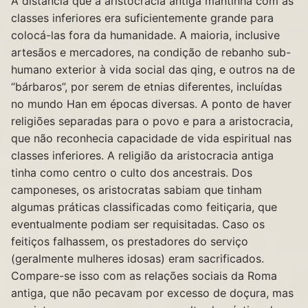
A distância que a aristocracia antiga mantinha com as
classes inferiores era suficientemente grande para
colocá-las fora da humanidade. A maioria, inclusive
artesãos e mercadores, na condição de rebanho sub-
humano exterior à vida social das qing, e outros na de
“bárbaros”, por serem de etnias diferentes, incluídas
no mundo Han em épocas diversas. A ponto de haver
religiões separadas para o povo e para a aristocracia,
que não reconhecia capacidade de vida espiritual nas
classes inferiores. A religião da aristocracia antiga
tinha como centro o culto dos ancestrais. Dos
camponeses, os aristocratas sabiam que tinham
algumas práticas classificadas como feitiçaria, que
eventualmente podiam ser requisitadas. Caso os
feitiços falhassem, os prestadores do serviço
(geralmente mulheres idosas) eram sacrificados.
Compare-se isso com as relações sociais da Roma
antiga, que não pecavam por excesso de doçura, mas