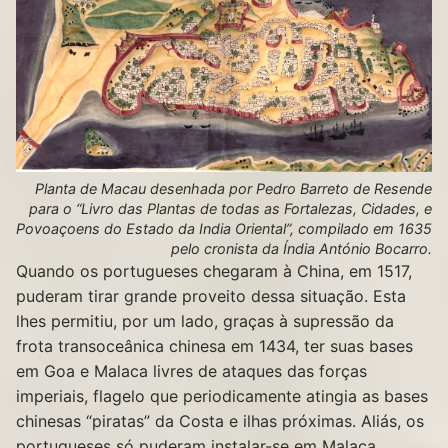
Planta de Macau desenhada por Pedro Barreto de Resende
para o “Livro das Plantas de todas as Fortalezas, Cidades, e
Povoaçoens do Estado da India Oriental”, compilado em 1635
pelo cronista da Índia António Bocarro.
Quando os portugueses chegaram à China, em 1517,
puderam tirar grande proveito dessa situação. Esta
lhes permitiu, por um lado, graças à supressão da
frota transoceânica chinesa em 1434, ter suas bases
em Goa e Malaca livres de ataques das forças
imperiais, flagelo que periodicamente atingia as bases
chinesas “piratas” da Costa e ilhas próximas. Aliás, os
portugueses só puderam instalar-se em Malaca,