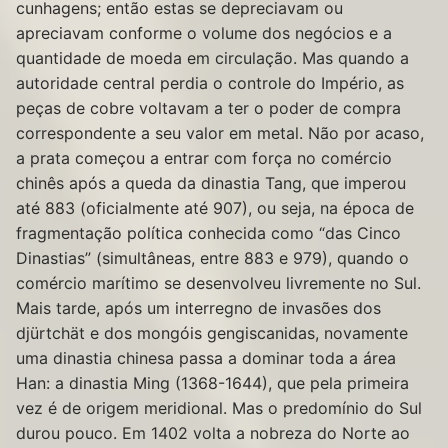
cunhagens; então estas se depreciavam ou
apreciavam conforme o volume dos negócios e a
quantidade de moeda em circulação. Mas quando a
autoridade central perdia o controle do Império, as
peças de cobre voltavam a ter o poder de compra
correspondente a seu valor em metal. Não por acaso,
a prata começou a entrar com força no comércio
chinês após a queda da dinastia Tang, que imperou
até 883 (oficialmente até 907), ou seja, na época de
fragmentação política conhecida como “das Cinco
Dinastias” (simultâneas, entre 883 e 979), quando o
comércio marítimo se desenvolveu livremente no Sul.
Mais tarde, após um interregno de invasões dos
djürtchät e dos mongóis gengiscanidas, novamente
uma dinastia chinesa passa a dominar toda a área
Han: a dinastia Ming (1368-1644), que pela primeira
vez é de origem meridional. Mas o predomínio do Sul
durou pouco. Em 1402 volta a nobreza do Norte ao