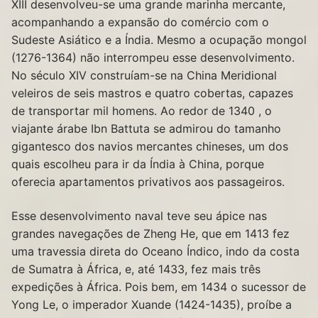
XIII desenvolveu-se uma grande marinha mercante,
acompanhando a expansão do comércio com o
Sudeste Asiático e a Índia. Mesmo a ocupação mongol
(1276-1364) não interrompeu esse desenvolvimento.
No século XIV construíam-se na China Meridional
veleiros de seis mastros e quatro cobertas, capazes
de transportar mil homens. Ao redor de 1340 , o
viajante árabe Ibn Battuta se admirou do tamanho
gigantesco dos navios mercantes chineses, um dos
quais escolheu para ir da Índia à China, porque
oferecia apartamentos privativos aos passageiros.
Esse desenvolvimento naval teve seu ápice nas
grandes navegações de Zheng He, que em 1413 fez
uma travessia direta do Oceano Índico, indo da costa
de Sumatra à África, e, até 1433, fez mais três
expedições à África. Pois bem, em 1434 o sucessor de
Yong Le, o imperador Xuande (1424-1435), proíbe a