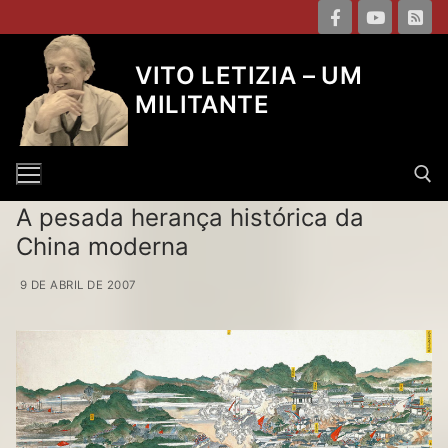
Pular
para
o
VITO LETIZIA – UM
conteúdo
MILITANTE
A pesada herança histórica da
China moderna
Pesquisar por:
9 DE ABRIL DE 2007